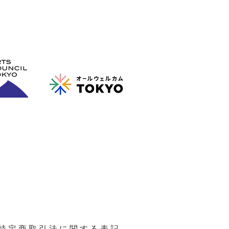
ップ助成／東京芸術文化鑑賞サポート助成］
行委員会 事務局は（公財）墨田区文化
化に触れることができる社会の実現に向けて、
イティブ・ウェルビーイング・トーキョー」の一環
ます。
違いを超えて、誰もが楽しめる東京を目指すキャ
協力しています。
特定商取引法に関する表記