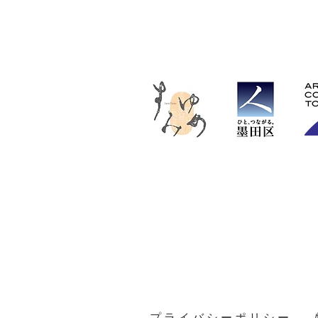
共催：墨田区
協賛：東武鉄道株式会社
​助成：アーツカウンシル東京［スタートア
※「隅田川 森羅万象 墨に夢」実
振興財団が担っています
※本事業の鑑賞サポートは、誰もが芸術文
「東京文化戦略 2030」の取組「クリエ
としてアーツカウンシル 東京が助成してい
​※本事業は、障害の有無や、言語・文化の
ンペーン「オールウェルカム TOKYO」に
プライバシーポリシー