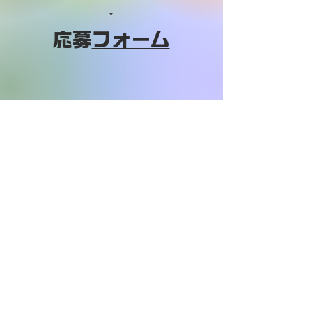
↓
​応募
フォーム